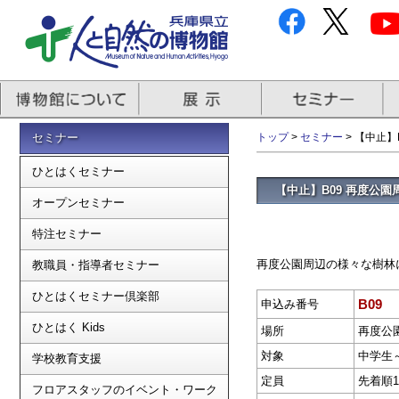
セミナー
トップ
>
セミナー
> 【中止
ひとはくセミナー
【中止】B09 再度公
オープンセミナー
特注セミナー
再度公園周辺の様々な樹林
教職員・指導者セミナー
ひとはくセミナー倶楽部
B09
申込み番号
ひとはく Kids
場所
再度公
対象
中学生
学校教育支援
定員
先着順1
フロアスタッフのイベント・ワーク