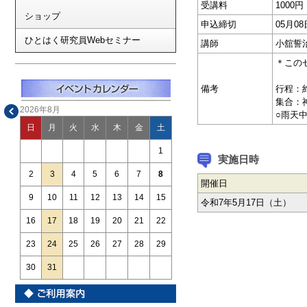
受講料
1000
ショップ
申込締切
05月
ひとはく研究員Webセミナー
講師
小舘誓
＊この
備考
行程：約
集合：
2026年8月
○雨天
日
月
火
水
木
金
土
1
実施日時
2
3
4
5
6
7
8
開催日
9
10
11
12
13
14
15
令和7年5月17日（土）
16
17
18
19
20
21
22
23
24
25
26
27
28
29
30
31