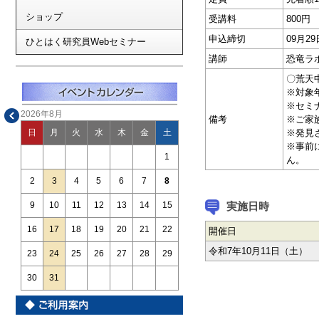
ショップ
受講料
800円
申込締切
09月
ひとはく研究員Webセミナー
講師
恐竜ラ
〇荒天
※対象
※セミ
2026年8月
備考
※ご家
※発見
日
月
火
水
木
金
土
※事前
1
ん。
2
3
4
5
6
7
8
実施日時
9
10
11
12
13
14
15
16
17
18
19
20
21
22
開催日
令和7年10月11日（土）
23
24
25
26
27
28
29
30
31