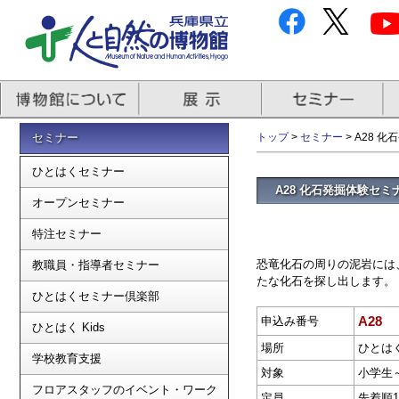
セミナー
トップ
>
セミナー
> A28 
ひとはくセミナー
A28 化石発掘体験セミナ
オープンセミナー
特注セミナー
恐竜化石の周りの泥岩には
教職員・指導者セミナー
たな化石を探し出します。
ひとはくセミナー倶楽部
A28
申込み番号
ひとはく Kids
場所
ひとは
学校教育支援
対象
小学生
フロアスタッフのイベント・ワーク
定員
先着順1