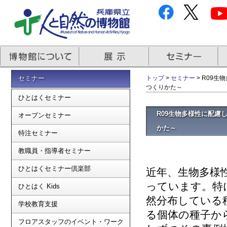
セミナー
トップ
>
セミナー
> R09
つくりかた～
ひとはくセミナー
R09生物多様性に配慮
オープンセミナー
かた～
特注セミナー
教職員・指導者セミナー
ひとはくセミナー倶楽部
近年、生物多様
っています。特
ひとはく Kids
然分布している
学校教育支援
る個体の種子か
フロアスタッフのイベント・ワーク