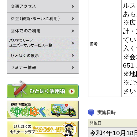
ルス
あら
※広
計・
てい
備考
入く
※会
65
※地
※ご
さい
実施日時
開催日
令和4年10月18