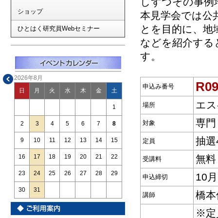
しずつその事例
ショップ
本見学会では公
とを目的に、地
ひとはく研究員Webセミナー
などを紹介する
す。
2026年8月
R0
申込み番号
日
月
火
水
木
金
土
エス
場所
1
専門
対象
2
3
4
5
6
7
8
抽選
9
10
11
12
13
14
15
定員
無料
16
17
18
19
20
21
22
受講料
23
24
25
26
27
28
29
10
申込締切
30
31
橋本
講師
※定