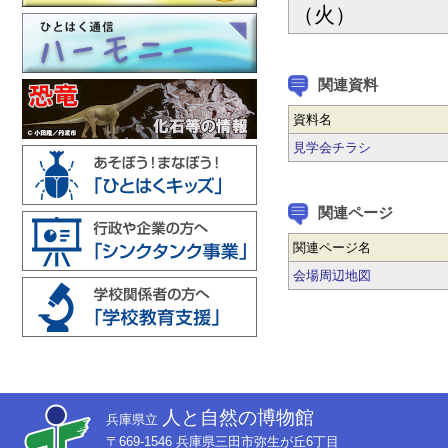
（火）
関連資料
資料名
見学会チラシ
関連ページ
関連ページ名
会場周辺地図
人と自然の博物館
兵庫県立
〒669-1546 兵庫県三田市弥生が丘6丁目