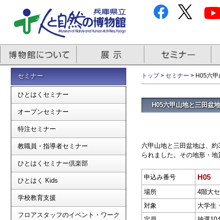
セミナー
トップ
>
セミナー
> H05
ひとはくセミナー
H05六甲山地と三田盆
オープンセミナー
特注セミナー
六甲山地と三田盆地は、約
教職員・指導者セミナー
られました。その地形・地
ひとはくセミナー倶楽部
H05
申込み番号
ひとはく Kids
場所
4階大
学校教育支援
対象
大学生
フロアスタッフのイベント・ワーク
定員
抽選10