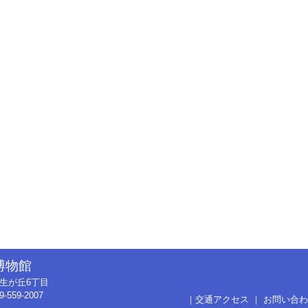
博物館
市弥生が丘6丁目
9-559-2007
｜
交通アクセス
｜
お問い合わ