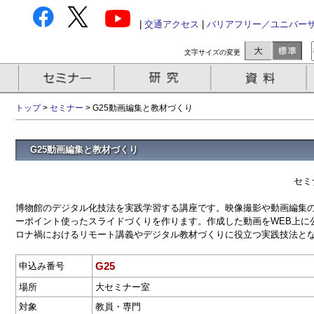
|
交通アクセス
|
バリアフリー／ユニバー
文字サイズの変更
トップ
>
セミナー
> G25動画編集と教材づくり
G25動画編集と教材づくり
セミ
博物館のデジタル化技法を実践学習する講座です。映像撮影や動画編集
ーポイント使ったスライドづくりを作ります。作成した動画をWEB上に
ロナ禍におけるリモート講義やデジタル教材づくりに役立つ実践技法と
G25
申込み番号
場所
大セミナー室
対象
教員・専門