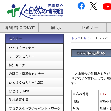
セミナー
トップ
>
セミナー
> G17火
ひとはくセミナー
G17火山灰を調べる
オープンセミナー
特注セミナー
火山噴火の仕組みを学びま
教職員・指導者セミナー
リアなどを材料として、爆
ひとはくセミナー倶楽部
す。
ひとはく Kids
G17
申込み番号
学校教育支援
場所
実験セ
フロアスタッフのイベント・ワーク
対象
教員・