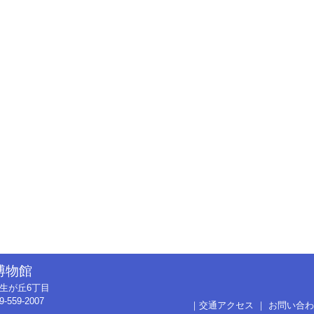
博物館
市弥生が丘6丁目
9-559-2007
｜
交通アクセス
｜
お問い合わ