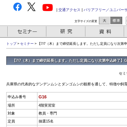
|
交通アクセス
|
バリアフリー／ユニバー
文字サイズの変更
トップ
>
セミナー
> 【7/7（木）まで締切延長します。ただし定員になり次第
【7/7（木）まで締切延長します。ただし定員になり次第申込終了】G
セミ
兵庫県の代表的なデンデンムシとダンゴムシの観察を通して、特徴や飼
G16
申込み番号
場所
4階実習室
対象
教員・専門
定員
抽選15名