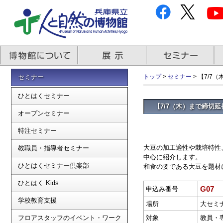
セミナー
トップ
>
セミナー
> 【7/
ひとはくセミナー
【7/7（木）まで締切
オープンセミナー
特注セミナー
大豆の加工適性や栽培特性
教職員・指導者セミナー
中心に紹介します。
ひとはくセミナー倶楽部
和食の要である大豆を題材
ひとはく Kids
G07
申込み番号
学校教育支援
場所
大セミ
フロアスタッフのイベント・ワーク
対象
教員・