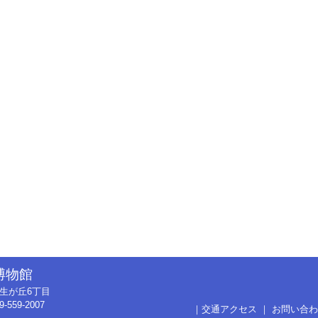
博物館
市弥生が丘6丁目
9-559-2007
｜
交通アクセス
｜
お問い合わ