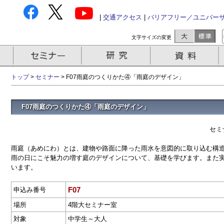
|
交通アクセス
|
バリアフリー／ユニバー
文字サイズの変更
トップ
>
セミナー
> F07雨庭のつくりかた④「雨庭のデザイン」
F07雨庭のつくりかた④「雨庭のデザイン」
セミ
雨庭（あめにわ）とは、建物や路面に降った雨水を意図的に取り込む構
雨の日にこそ魅力の増す庭のデザインについて、基礎を学びます。また
います。
F07
申込み番号
場所
4階大セミナー室
対象
中学生～大人