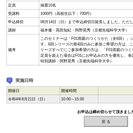
定員
抽選10名
受講料
1000円（高校生以下：700円）
申込締切
08月14日（日）まで申込締切日延長しました。ただ
講師
福本優・髙田知紀・阿野晃秀（京都先端科学大学）
このセミナーは「F01雨庭のつくりかた（全6回）」
す。6回シリーズの第4回のみに参加ご希望の方は、
備考
リーズすべてにご参加希望の方は、「F01雨庭のつく
定員を超えた場合はF01にお申込みの方を優先し、
特別講師：阿野晃秀（京都先端科学大学）
実施日時
開催日
開催時間
令和4年8月21日（日）
10:00～15:00
お申込は締め切らせて頂きまし
戻 る