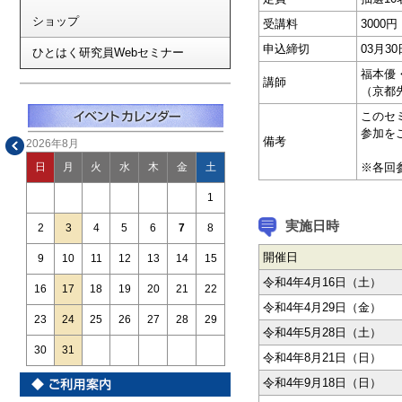
ショップ
受講料
3000
申込締切
03月3
ひとはく研究員Webセミナー
福本優
講師
（京都
このセ
参加を
備考
2026年8月
※各回
日
月
火
水
木
金
土
1
実施日時
2
3
4
5
6
7
8
開催日
9
10
11
12
13
14
15
令和4年4月16日（土）
16
17
18
19
20
21
22
令和4年4月29日（金）
23
24
25
26
27
28
29
令和4年5月28日（土）
30
31
令和4年8月21日（日）
令和4年9月18日（日）