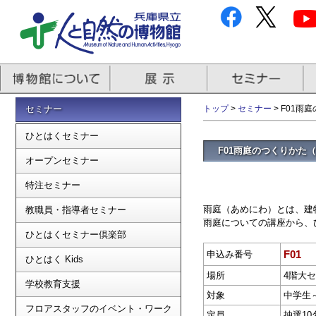
セミナー
トップ
>
セミナー
> F01雨
ひとはくセミナー
F01雨庭のつくりかた（
オープンセミナー
特注セミナー
雨庭（あめにわ）とは、建
教職員・指導者セミナー
雨庭についての講座から、
ひとはくセミナー倶楽部
F01
申込み番号
ひとはく Kids
場所
4階大
学校教育支援
対象
中学生
フロアスタッフのイベント・ワーク
定員
抽選10