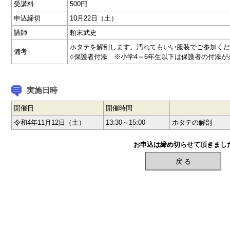
受講料
500円
申込締切
10月22日（土）
講師
頼末武史
ホタテを解剖します。汚れてもいい服装でご参加くだ
備考
○保護者付添 ※小学4～6年生以下は保護者の付添が
実施日時
開催日
開催時間
令和4年11月12日（土）
13:30～15:00
ホタテの解剖
お申込は締め切らせて頂きまし
戻 る