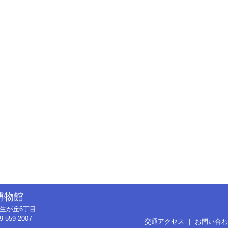
博物館
市弥生が丘6丁目
9-559-2007
｜
交通アクセス
｜
お問い合わ