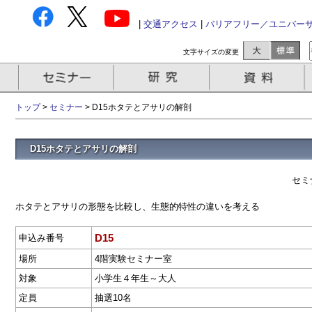
|
交通アクセス
|
バリアフリー／ユニバー
文字サイズの変更
トップ
>
セミナー
> D15ホタテとアサリの解剖
D15ホタテとアサリの解剖
セミ
ホタテとアサリの形態を比較し、生態的特性の違いを考える
D15
申込み番号
場所
4階実験セミナー室
対象
小学生４年生～大人
定員
抽選10名