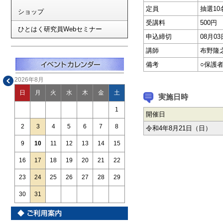
定員
抽選10
ショップ
受講料
500円
ひとはく研究員Webセミナー
申込締切
08月0
講師
布野隆
備考
○保護
2026年8月
日
月
火
水
木
金
土
実施日時
1
開催日
2
3
4
5
6
7
8
令和4年8月21日（日）
9
10
11
12
13
14
15
16
17
18
19
20
21
22
23
24
25
26
27
28
29
30
31