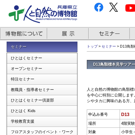
セミナー
トップ
>
セミナー
> D13
ひとはくセミナー
D13鳥類標本見学ツア
オープンセミナー
特注セミナー
人と自然の博物館の鳥類標
教職員・指導者セミナー
を中心に特別に公開します
ひとはくセミナー倶楽部
シやタカに興味のある方、
ひとはく Kids
D13
申込み番号
学校教育支援
場所
4階実
フロアスタッフのイベント・ワーク
対象
小学生