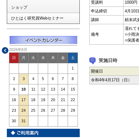
受講料
1000
ショップ
申込締切
4月1
ひとはく研究員Webセミナー
講師
頼末武
濡れて
備考
○小雨
○保護
2026年8月
日
月
火
水
木
金
土
実施日時
1
開催日
2
3
4
5
6
7
8
令和4年4月17日（日）
9
10
11
12
13
14
15
16
17
18
19
20
21
22
23
24
25
26
27
28
29
30
31