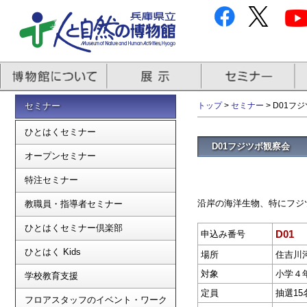
セミナー
トップ
>
セミナー
> D01フ
ひとはくセミナー
D01フジツボ観察会
オープンセミナー
特注セミナー
沿岸の海洋生物、特にフジ
教職員・指導者セミナー
ひとはくセミナー倶楽部
D01
申込み番号
ひとはく Kids
場所
住吉川
対象
小学４
学校教育支援
定員
抽選15
フロアスタッフのイベント・ワーク