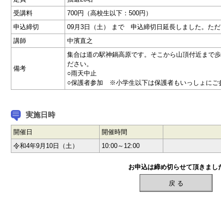
受講料
700円（高校生以下：500円）
申込締切
09月3日（土） まで 申込締切日延長しました。た
講師
中濱直之
集合は道の駅神鍋高原です。そこから山頂付近まで歩
ださい。
備考
○雨天中止
○保護者参加 ※小学生以下は保護者もいっしょにご
実施日時
開催日
開催時間
令和4年9月10日（土）
10:00～12:00
お申込は締め切らせて頂きまし
戻 る