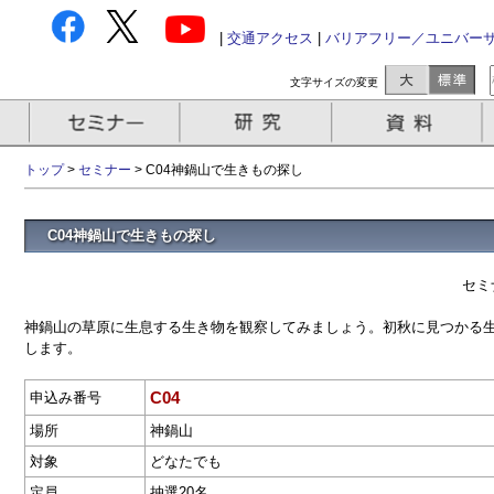
|
交通アクセス
|
バリアフリー／ユニバー
文字サイズの変更
トップ
>
セミナー
> C04神鍋山で生きもの探し
C04神鍋山で生きもの探し
セミ
神鍋山の草原に生息する生き物を観察してみましょう。初秋に見つかる
します。
C04
申込み番号
場所
神鍋山
対象
どなたでも
定員
抽選20名