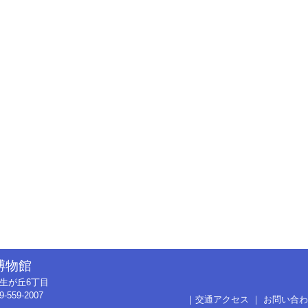
博物館
市弥生が丘6丁目
9-559-2007
｜
交通アクセス
｜
お問い合わ