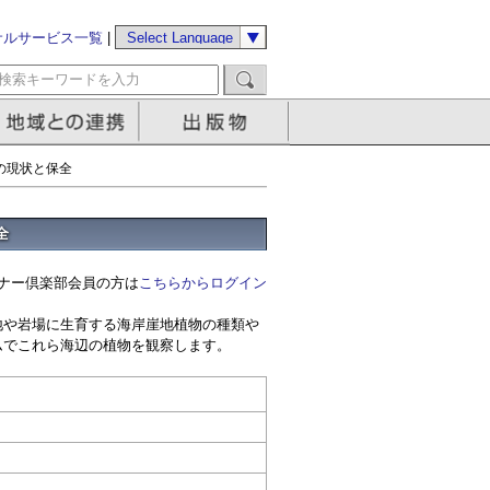
サルサービス一覧
|
の現状と保全
全
ナー倶楽部会員の方は
こちらからログイン
地や岩場に生育する海岸崖地植物の種類や
ムでこれら海辺の植物を観察します。