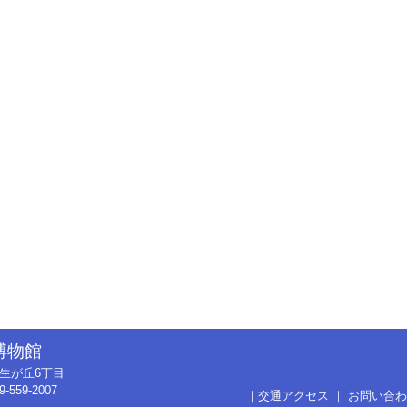
博物館
市弥生が丘6丁目
9-559-2007
｜
交通アクセス
｜
お問い合わ