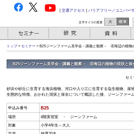
|
交通アクセス
|
バリアフリー／ユニバー
文字サイズの変更
トップ
>
セミナー
> B25ジーンファーム見学会－講義と観察－ ④海辺の植物
B25ジーンファーム見学会－講義と観察－ ④海辺の植物の現状と保
セミ
砂浜や砂丘に生育する海浜植物、河口や入り江に生育する塩生植物、崖
生態的な特徴、おかれた現状と保全について概説した後、ジーンファー
B25
申込み番号
場所
4階実習室 ・ ジーンファーム
対象
小学4年生～大人
定員
抽選20名