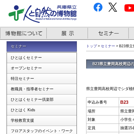
セミナー
トップ
>
セミナー
> B23
ひとはくセミナー
B23県立豊岡高校周辺
オープンセミナー
特注セミナー
県立豊岡高校周辺でシダ植
教職員・指導者セミナー
ひとはくセミナー倶楽部
B23
申込み番号
ひとはく Kids
場所
県立豊
対象
小学生
学校教育支援
定員
抽選15
フロアスタッフのイベント・ワーク