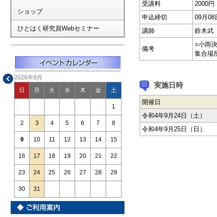
受講料
2000
ショップ
申込締切
09月0
ひとはく研究員Webセミナー
講師
鈴木武
○小雨
備考
集合場
2026年8月
実施日時
日
月
火
水
木
金
土
開催日
1
令和4年9月24日（土）
2
3
4
5
6
7
8
令和4年9月25日（日）
9
10
11
12
13
14
15
16
17
18
19
20
21
22
23
24
25
26
27
28
29
30
31