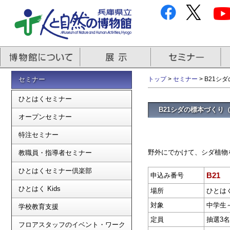
セミナー
トップ
>
セミナー
> B21シ
ひとはくセミナー
B21シダの標本づくり
オープンセミナー
特注セミナー
野外にでかけて、シダ植物
教職員・指導者セミナー
ひとはくセミナー倶楽部
B21
申込み番号
ひとはく Kids
場所
ひとは
対象
中学生
学校教育支援
定員
抽選3名
フロアスタッフのイベント・ワーク