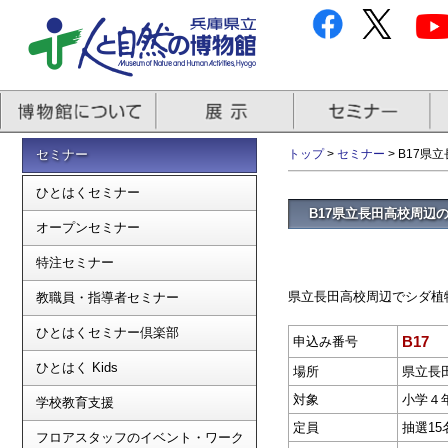
セミナー
トップ
>
セミナー
> B17
ひとはくセミナー
B17県立長田高校周辺
オープンセミナー
特注セミナー
県立長田高校周辺でシダ植
教職員・指導者セミナー
ひとはくセミナー倶楽部
B17
申込み番号
ひとはく Kids
場所
県立長
対象
小学４
学校教育支援
定員
抽選15
フロアスタッフのイベント・ワーク