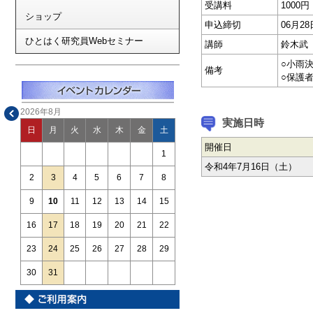
受講料
1000
ショップ
申込締切
06月2
ひとはく研究員Webセミナー
講師
鈴木武
○小雨
備考
○保護
2026年8月
実施日時
日
月
火
水
木
金
土
開催日
1
令和4年7月16日（土）
2
3
4
5
6
7
8
9
10
11
12
13
14
15
16
17
18
19
20
21
22
23
24
25
26
27
28
29
30
31