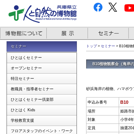
セミナー
トップ
>
セミナー
> B10
ひとはくセミナー
B10植物観察会（海岸
オープンセミナー
特注セミナー
砂浜海岸の植物、ハマボウ
教職員・指導者セミナー
ひとはくセミナー倶楽部
B10
申込み番号
ひとはく Kids
場所
姫路市
対象
小学4
学校教育支援
定員
抽選20
フロアスタッフのイベント・ワーク