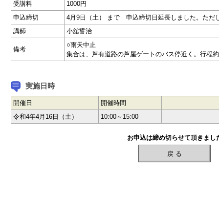
受講料
1000円
申込締切
4月9日（土） まで 申込締切日延長しました。ただ
講師
小舘誓治
○雨天中止
備考
集合は、芦有道路の芦屋ゲートのバス停近く。行程約
実施日時
開催日
開催時間
令和4年4月16日（土）
10:00～15:00
お申込は締め切らせて頂きまし
戻 る