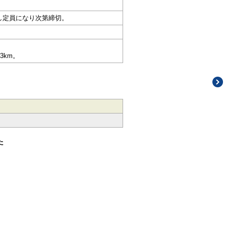
し定員になり次第締切。
3km。
た