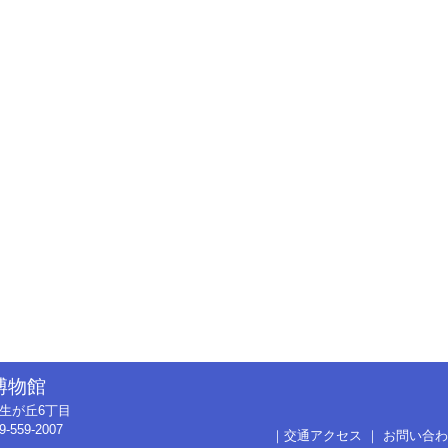
博物館
市弥生が丘6丁目
9-559-2007
｜
交通アクセス
｜
お問い合わ