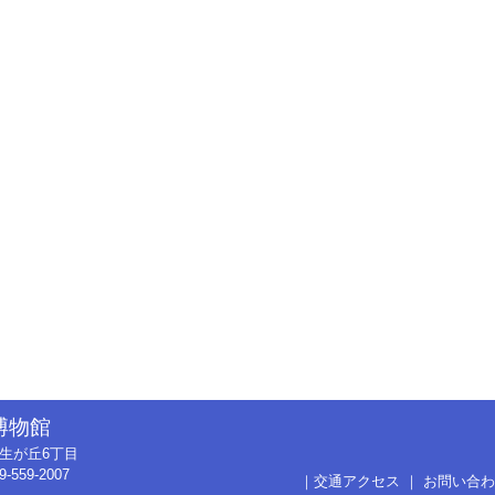
博物館
市弥生が丘6丁目
9-559-2007
｜
交通アクセス
｜
お問い合わ