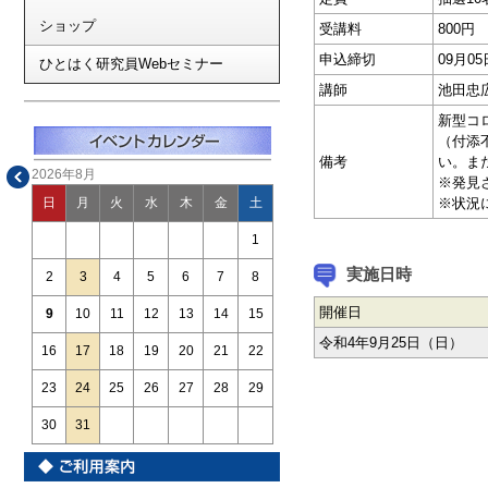
ショップ
受講料
800円
申込締切
09月0
ひとはく研究員Webセミナー
講師
池田忠
新型コ
（付添
備考
い。ま
2026年8月
※発見
※状況
日
月
火
水
木
金
土
1
実施日時
2
3
4
5
6
7
8
開催日
9
10
11
12
13
14
15
令和4年9月25日（日）
16
17
18
19
20
21
22
23
24
25
26
27
28
29
30
31