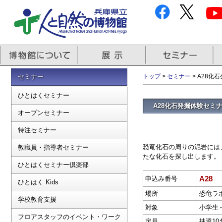
セミナー
トップ
>
セミナー
> A28化
ひとはくセミナー
A28化石発掘体験セミナ
オープンセミナー
特注セミナー
恐竜化石の周りの泥岩には
教職員・指導者セミナー
たな化石を探し出します。
ひとはくセミナー倶楽部
A28
申込み番号
ひとはく Kids
場所
恐竜ラ
学校教育支援
対象
小学生
フロアスタッフのイベント・ワーク
定員
抽選10