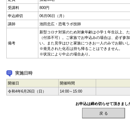
受講料
800円
申込締切
06月06日（月）
講師
池田忠広・恐竜ラボ技師
新型コロナ対策のため対象年齢は小学１年生以上、た
（付添不可）。ご家族でお申込みの場合は、必ず参加
備考
い。また見学はひと家族につきお一人のみでお願いし
※発見された化石は持ち帰ることはできません。
※状況により中止の場合あり。
実施日時
開催日
開催時間
令和4年6月26日（日）
14:00～15:00
お申込は締め切らせて頂きまし
戻 る