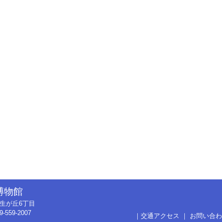
博物館
市弥生が丘6丁目
9-559-2007
｜
交通アクセス
｜
お問い合わ