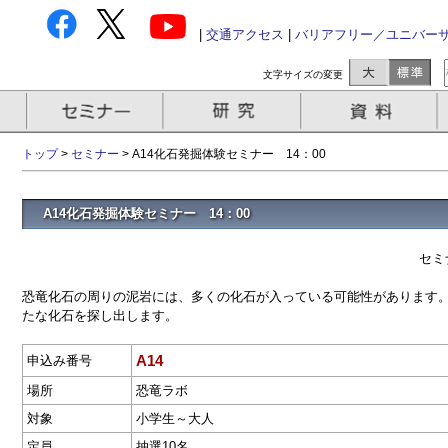
|
交通アクセス
|
バリアフリー／ユニバー
文字サイズの変更
トップ
>
セミナー
> A14化石発掘体験セミナー 14：00
A14化石発掘体験セミナー 14：00
セミ
恐竜化石の周りの泥岩には、多くの化石が入っている可能性があります
たな化石を探し出します。
A14
申込み番号
場所
恐竜ラボ
対象
小学生～大人
定員
抽選10名