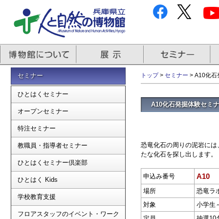
セミナー
トップ
>
セミナー
> A10化
ひとはくセミナー
A10化石発掘体験セミナ
オープンセミナー
特注セミナー
恐竜化石の周りの泥岩には
教職員・指導者セミナー
たな化石を探し出します。
ひとはくセミナー倶楽部
A10
申込み番号
ひとはく Kids
場所
恐竜ラ
学校教育支援
対象
小学生
フロアスタッフのイベント・ワーク
定員
抽選10