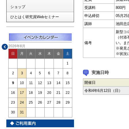
ショップ
受講料
800円
申込締切
05月2
ひとはく研究員Webセミナー
講師
池田忠
新型コ
（付添
備考
い。ま
2026年8月
※発見
※状況
日
月
火
水
木
金
土
1
実施日時
2
3
4
5
6
7
8
開催日
9
10
11
12
13
14
15
令和4年6月12日（日）
16
17
18
19
20
21
22
23
24
25
26
27
28
29
30
31