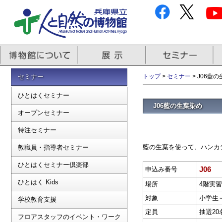
セミナー
トップ
>
セミナー
> J06藍
ひとはくセミナー
J06藍の生葉染め
オープンセミナー
特注セミナー
藍の生葉を使って、ハンカチ
教職員・指導者セミナー
ひとはくセミナー倶楽部
J06
申込み番号
ひとはく Kids
場所
4階実
対象
小学生
学校教育支援
定員
抽選20
フロアスタッフのイベント・ワーク