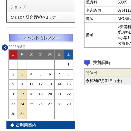
受講料
500円
ショップ
申込締切
07月1
ひとはく研究員Webセミナー
講師
NPO
○受講
受講料
備考
○小学
名前を
2026年8月
日
月
火
水
木
金
土
実施日時
1
開催日
2
3
4
5
6
7
8
令和3年7月31日（土）
9
10
11
12
13
14
15
16
17
18
19
20
21
22
23
24
25
26
27
28
29
30
31