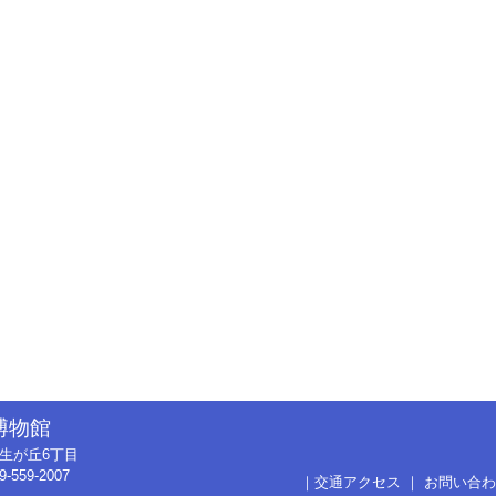
博物館
市弥生が丘6丁目
9-559-2007
｜
交通アクセス
｜
お問い合わ