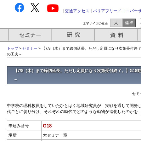
|
交通アクセス
|
バリアフリー／ユニバー
文字サイズの変更
トップ
>
セミナー
> 【7/8（木）まで締切延長。ただし定員になり次第受付終
の工夫～
【7/8（木）まで締切延長。ただし定員になり次第受付終了。】G1
～
セミ
中学校の理科教員をしていたひとはく地域研究員が、実戦を通して開発
代ごとに切り分け、それぞれの時代でどのような動物が進化したのかを
G18
申込み番号
場所
大セミナー室