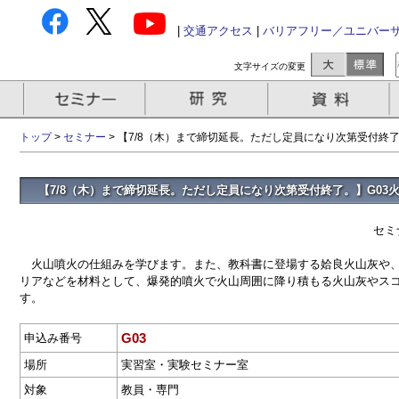
|
交通アクセス
|
バリアフリー／ユニバー
文字サイズの変更
トップ
>
セミナー
> 【7/8（木）まで締切延長。ただし定員になり次第受付終
【7/8（木）まで締切延長。ただし定員になり次第受付終了。】G03
セミ
火山噴火の仕組みを学びます。また、教科書に登場する姶良火山灰や、
リアなどを材料として、爆発的噴火で火山周囲に降り積もる火山灰やス
す。
G03
申込み番号
場所
実習室・実験セミナー室
対象
教員・専門