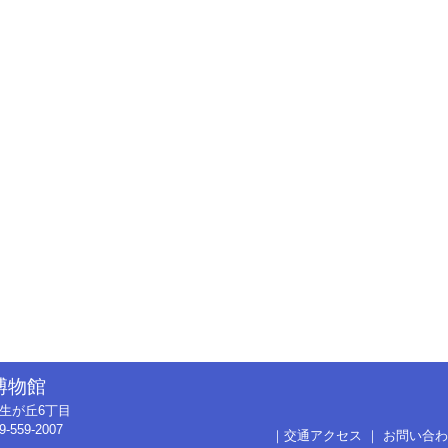
博物館
市弥生が丘6丁目
9-559-2007
｜
交通アクセス
｜
お問い合わ