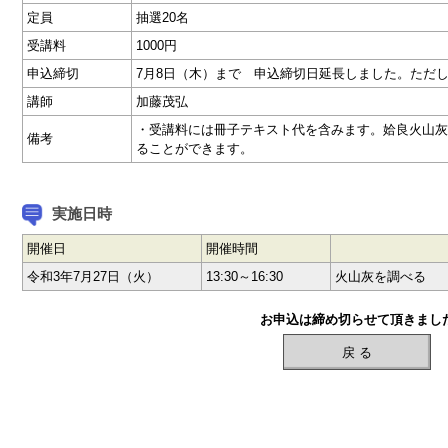
定員
抽選20名
受講料
1000円
申込締切
7月8日（木）まで 申込締切日延長しました。ただ
講師
加藤茂弘
・受講料には冊子テキスト代を含みます。姶良火山灰
備考
ることができます。
実施日時
開催日
開催時間
令和3年7月27日（火）
13:30～16:30
火山灰を調べる
お申込は締め切らせて頂きまし
戻 る