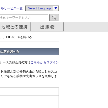
サルサービス一覧
|
了。】G03火山灰を調べる
火山灰を調べる
ナー倶楽部会員の方は
こちらからログイン
兵庫県北部の神鍋火山から噴出したスコ
コリアを造る鉱物や火山ガラスを観察しま