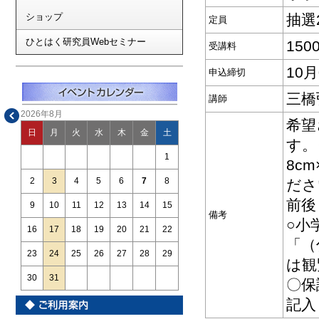
ショップ
抽選
定員
ひとはく研究員Webセミナー
15
受講料
10
申込締切
三橋
講師
2026年8月
希望
日
月
火
水
木
金
土
す。
1
8c
2
3
4
5
6
7
8
ださ
前後
9
10
11
12
13
14
15
備考
○小
16
17
18
19
20
21
22
「（
23
24
25
26
27
28
29
は観
30
31
〇保
記入