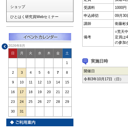
ショップ
受講料
1000円
申込締切
09月3
ひとはく研究員Webセミナー
講師
衛藤彬
○荒天
備考
定員は
の参加
2026年8月
日
月
火
水
木
金
土
実施日時
1
開催日
2
3
4
5
6
7
8
令和3年10月17日（日）
9
10
11
12
13
14
15
16
17
18
19
20
21
22
23
24
25
26
27
28
29
30
31