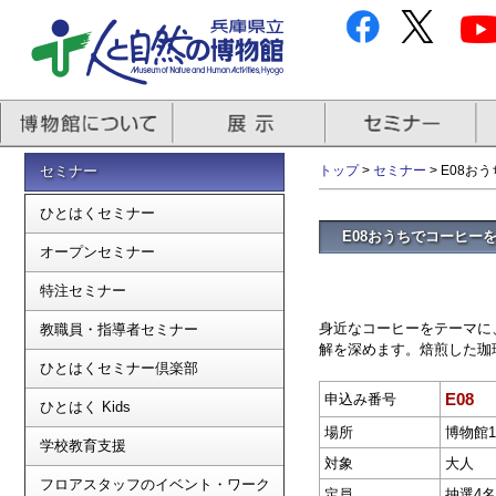
セミナー
トップ
>
セミナー
> E08お
ひとはくセミナー
E08おうちでコーヒーを焙
オープンセミナー
特注セミナー
身近なコーヒーをテーマに
教職員・指導者セミナー
解を深めます。焙煎した珈
ひとはくセミナー倶楽部
E08
申込み番号
ひとはく Kids
場所
博物館
学校教育支援
対象
大人
フロアスタッフのイベント・ワーク
定員
抽選4名