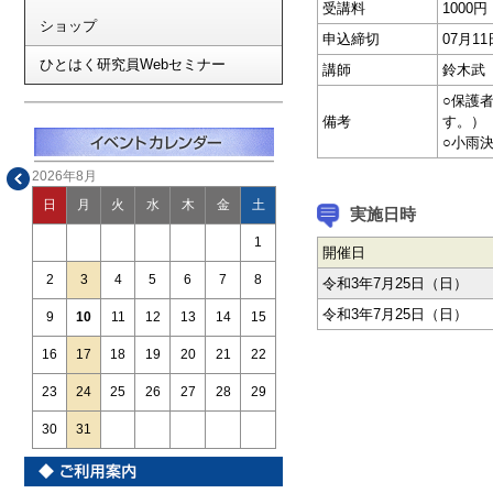
受講料
1000円
ショップ
申込締切
07月1
ひとはく研究員Webセミナー
講師
鈴木武
○保護
備考
す。）
○小雨
2026年8月
日
月
火
水
木
金
土
実施日時
1
開催日
2
3
4
5
6
7
8
令和3年7月25日（日）
令和3年7月25日（日）
9
10
11
12
13
14
15
16
17
18
19
20
21
22
23
24
25
26
27
28
29
30
31