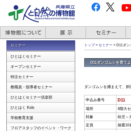
セミナー
トップ
>
セミナー
> D11ダ
ひとはくセミナー
D11ダンゴムシを育て
オープンセミナー
特注セミナー
ダンゴムシを捕まえて、飼
教職員・指導者セミナー
ひとはくセミナー倶楽部
D11
申込み番号
ひとはく Kids
場所
4階大
対象
幼児～
学校教育支援
定員
抽選10
フロアスタッフのイベント・ワーク