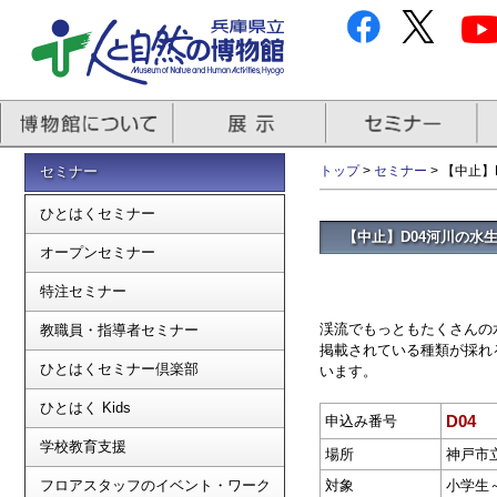
セミナー
トップ
>
セミナー
> 【中止
ひとはくセミナー
【中止】D04河川の水
オープンセミナー
特注セミナー
渓流でもっともたくさんの
教職員・指導者セミナー
掲載されている種類が採れ
ひとはくセミナー倶楽部
います。
ひとはく Kids
D04
申込み番号
学校教育支援
場所
神戸市
フロアスタッフのイベント・ワーク
対象
小学生