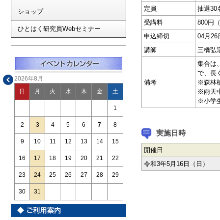
定員
抽選30
ショップ
受講料
800円
ひとはく研究員Webセミナー
申込締切
04月2
講師
三橋弘
集合は
で、長
2026年8月
備考
※森林
※雨天
日
月
火
水
木
金
土
※小学
1
2
3
4
5
6
7
8
実施日時
9
10
11
12
13
14
15
開催日
16
17
18
19
20
21
22
令和3年5月16日（日）
23
24
25
26
27
28
29
30
31