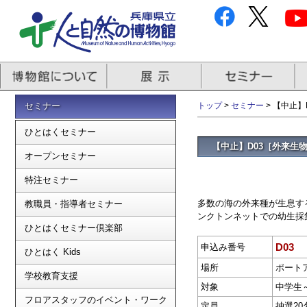
セミナー
トップ
>
セミナー
> 【中止
ひとはくセミナー
【中止】D03［外来生
オープンセミナー
特注セミナー
多数の海の外来種が生息す
教職員・指導者セミナー
ンクトンネットでの幼生採
ひとはくセミナー倶楽部
D03
申込み番号
ひとはく Kids
場所
ポート
学校教育支援
対象
中学生
フロアスタッフのイベント・ワーク
定員
抽選20