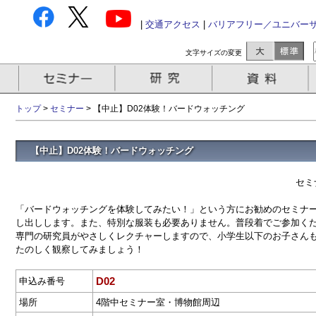
|
交通アクセス
|
バリアフリー／ユニバー
文字サイズの変更
トップ
>
セミナー
> 【中止】D02体験！バードウォッチング
【中止】D02体験！バードウォッチング
セミ
「バードウォッチングを体験してみたい！」という方にお勧めのセミナ
し出しします。また、特別な服装も必要ありません。普段着でご参加く
専門の研究員がやさしくレクチャーしますので、小学生以下のお子さん
たのしく観察してみましょう！
D02
申込み番号
場所
4階中セミナー室・博物館周辺