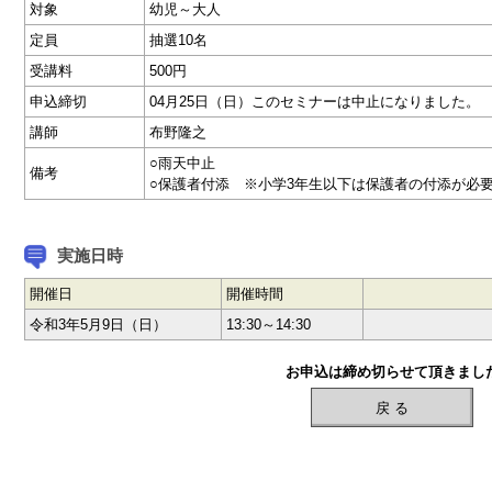
対象
幼児～大人
定員
抽選10名
受講料
500円
申込締切
04月25日（日）このセミナーは中止になりました。
講師
布野隆之
○雨天中止
備考
○保護者付添 ※小学3年生以下は保護者の付添が必
実施日時
開催日
開催時間
令和3年5月9日（日）
13:30～14:30
お申込は締め切らせて頂きまし
戻 る