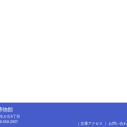
博物館
市弥生が丘6丁目
9-559-2007
｜
交通アクセス
｜
お問い合わ