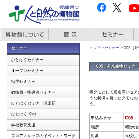
セミナー
トップ
>
セミナー
> C05
ひとはくセミナー
C05［外来生物セミナ
オープンセミナー
特注セミナー
毒グモとして悪名高いセア
教職員・指導者セミナー
うな特徴を持ったクモなの
ひとはくセミナー倶楽部
う。
ひとはく Kids
C05
申込み番号
学校教育支援
場所
4階大
フロアスタッフのイベント・ワーク
対象
高校生