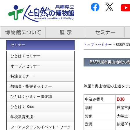
セミナー
トップ
>
セミナー
> B38
ひとはくセミナー
B38芦屋市奥山地域の
オープンセミナー
特注セミナー
芦屋市奥山地域の山道を歩
教職員・指導者セミナー
ひとはくセミナー倶楽部
B38
申込み番号
ひとはく Kids
場所
芦屋市
対象
大学生
学校教育支援
定員
抽選20
フロアスタッフのイベント・ワーク