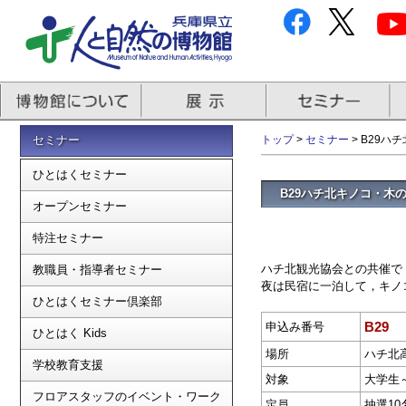
セミナー
トップ
>
セミナー
> B29
ひとはくセミナー
B29ハチ北キノコ・木
オープンセミナー
特注セミナー
ハチ北観光協会との共催で
教職員・指導者セミナー
夜は民宿に一泊して，キノ
ひとはくセミナー倶楽部
B29
申込み番号
ひとはく Kids
場所
ハチ北
学校教育支援
対象
大学生
フロアスタッフのイベント・ワーク
定員
抽選10