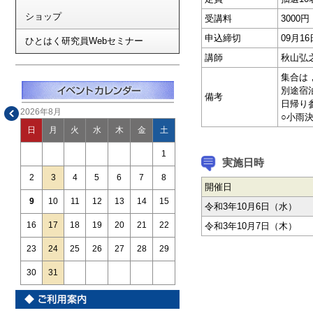
ショップ
受講料
3000円
申込締切
09月1
ひとはく研究員Webセミナー
講師
秋山弘
集合は
別途宿泊
備考
日帰り参
2026年8月
○小雨
日
月
火
水
木
金
土
1
実施日時
2
3
4
5
6
7
8
開催日
9
10
11
12
13
14
15
令和3年10月6日（水）
16
17
18
19
20
21
22
令和3年10月7日（木）
23
24
25
26
27
28
29
30
31