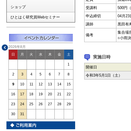
ショップ
受講料
500円
申込締切
04月
ひとはく研究員Webセミナー
講師
黒田有
集合場
備考
○小雨
2026年8月
日
月
火
水
木
金
土
実施日時
1
開催日
2
3
4
5
6
7
8
令和3年5月1日（土）
9
10
11
12
13
14
15
16
17
18
19
20
21
22
23
24
25
26
27
28
29
30
31