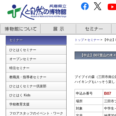
セミナー
トップ
>
セミナー
> 【中止
ひとはくセミナー
【中止】B07里山の木
オープンセミナー
特注セミナー
ブイブイの森（三田市南公
教職員・指導者セミナー
ハイキングもいっそう楽し
ひとはくセミナー倶楽部
B07
申込み番号
ひとはく Kids
場所
三田市
学校教育支援
対象
中学生
フロアスタッフのイベント・ワーク
定員
抽選20