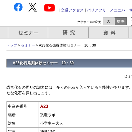
|
交通アクセス
|
バリアフリー／ユニバー
文字サイズの変更
トップ
>
セミナー
> A23化石発掘体験セミナー 10：30
A23化石発掘体験セミナー 10：30
セミ
恐竜化石の周りの泥岩には、多くの化石が入っている可能性があります
たな化石を探し出します。
A23
申込み番号
場所
恐竜ラボ
対象
小学生～大人
定員
抽選10名