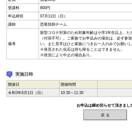
受講料
800円
申込締切
07月11日（日）
講師
恐竜技師チーム
新型コロナ対策のため対象年齢は小学1年生以上、た
（付添不可）。ご家族でお申込みの場合は、必ず参加
備考
い。また見学はひと家族につきお一人のみでお願いし
※発見された化石は持ち帰ることはできません。
※状況により中止の場合あり。
実施日時
開催日
開催時間
令和3年8月1日（日）
10:30～11:30
お申込は締め切らせて頂きまし
戻 る