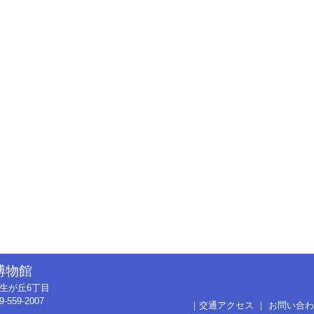
博物館
市弥生が丘6丁目
9-559-2007
｜
交通アクセス
｜
お問い合わ