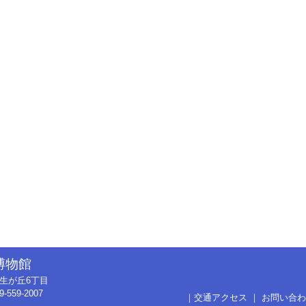
博物館
市弥生が丘6丁目
9-559-2007
｜
交通アクセス
｜
お問い合わ