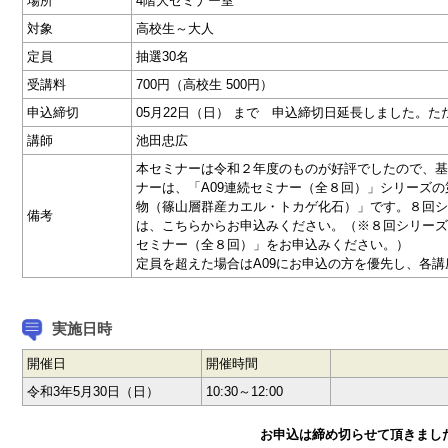
場所
4階大セミナー室
対象
高校生～大人
定員
抽選30名
受講料
700円（高校生 500円）
申込締切
05月22日（日） まで 申込締切日延長しました。
講師
池田忠広
本セミナーは令和２年度のものが好評でしたので、基
ナーは、「A09連続セミナー（全８回）」シリーズの
物（篠山層群産カエル・トカゲ化石）」です。８回シ
備考
は、こちらからお申込みください。（※８回シリーズ
セミナー（全８回）」をお申込みください。）
定員を超えた場合はA09にお申込の方を優先し、各
実施日時
開催日
開催時間
令和3年5月30日（日）
10:30～12:00
お申込は締め切らせて頂きまし