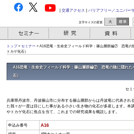
|
交通アクセス
|
バリアフリー／ユニバー
文字サイズの変更
トップ
>
セミナー
> A16恐竜・生命史フィールド科学：篠山層群編⑦ 恐竜
トカゲ化石）
A16恐竜・生命史フィールド科学：篠山層群編⑦ 恐竜の陰に隠れ
石）
セミ
兵庫県丹波市、丹波篠山市に分布する篠山層群からは丹波竜に代表され
た我々が一度は目にした事がある小さい生き物の化石が多産します。本
やトカゲ化石に焦点を当て、これまでの研究成果を概説します。
A16
申込み番号