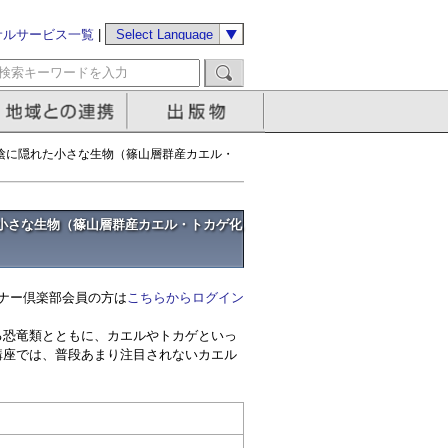
サルサービス一覧
|
の陰に隠れた小さな生物（篠山層群産カエル・
た小さな生物（篠山層群産カエル・トカゲ化
ナー倶楽部会員の方は
こちらからログイン
る恐竜類とともに、カエルやトカゲといっ
講座では、普段あまり注目されないカエル