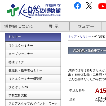
セミナー
トップ
>
セミナー
> A15
ひとはくセミナー
A15恐竜・生命史フ
オープンセミナー
特注セミナー
貝類には骨はありませんが
教職員・指導者セミナー
出する軟体動物（二枚貝・
ひとはくセミナー倶楽部
どんな生物だったのかにつ
ひとはく Kids
A1
申込み番号
学校教育支援
4階
場所
フロアスタッフのイベント・ワーク