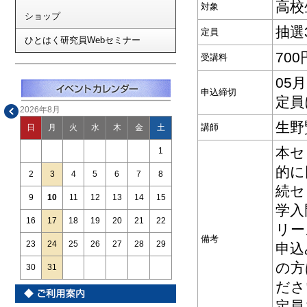
高校
対象
ショップ
抽選
定員
ひとはく研究員Webセミナー
70
受講料
05
申込締切
定員
2026年8月
生野
講師
日
月
火
水
木
金
土
本セ
1
的に
2
3
4
5
6
7
8
続セ
9
10
11
12
13
14
15
学入
16
17
18
19
20
21
22
リー
備考
23
24
25
26
27
28
29
申込
の方
30
31
ださ
定員