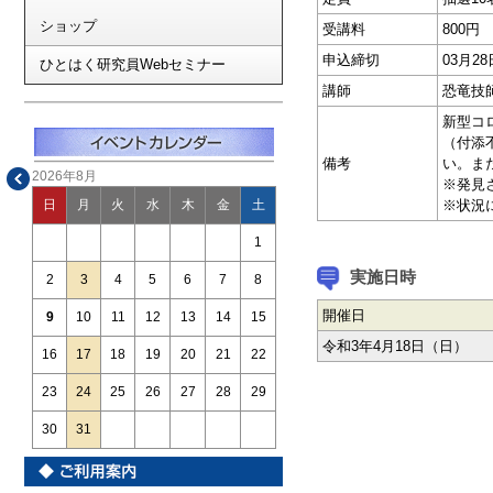
ショップ
受講料
800円
申込締切
03月2
ひとはく研究員Webセミナー
講師
恐竜技
新型コ
（付添
備考
い。ま
2026年8月
※発見
※状況
日
月
火
水
木
金
土
1
実施日時
2
3
4
5
6
7
8
開催日
9
10
11
12
13
14
15
令和3年4月18日（日）
16
17
18
19
20
21
22
23
24
25
26
27
28
29
30
31