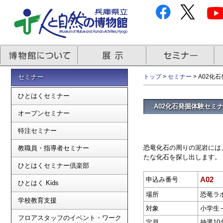
セミナー
トップ
>
セミナー
> A02化
ひとはくセミナー
A02化石発掘体験セミナ
オープンセミナー
特注セミナー
恐竜化石の周りの泥岩には
教職員・指導者セミナー
たな化石を探し出します。
ひとはくセミナー倶楽部
A02
申込み番号
ひとはく Kids
場所
恐竜ラ
学校教育支援
対象
小学生
フロアスタッフのイベント・ワーク
定員
抽選10