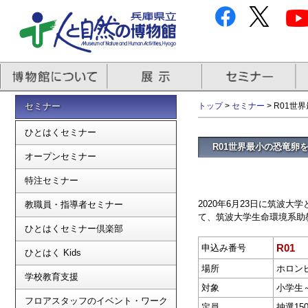
セミナー
トップ
>
セミナー
> R01
ひとはくセミナー
R01世界最小の恐竜卵
オープンセミナー
特注セミナー
2020年6月23日に筑波
教職員・指導者セミナー
て、筑波大学生命環境系助
ひとはくセミナー倶楽部
R01
申込み番号
ひとはく Kids
場所
ホロン
学校教育支援
対象
小学生
フロアスタッフのイベント・ワーク
定員
抽選15