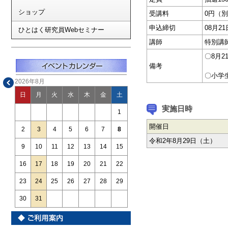
ショップ
受講料
0円（
申込締切
08月2
ひとはく研究員Webセミナー
講師
特別講
〇8月
備考
〇小学
2026年8月
日
月
火
水
木
金
土
実施日時
1
開催日
2
3
4
5
6
7
8
令和2年8月29日（土）
9
10
11
12
13
14
15
16
17
18
19
20
21
22
23
24
25
26
27
28
29
30
31