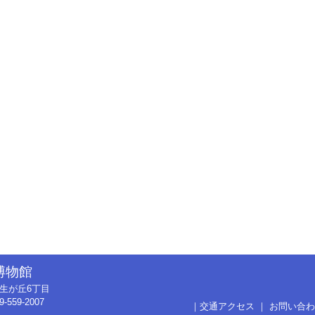
博物館
市弥生が丘6丁目
9-559-2007
｜
交通アクセス
｜
お問い合わ