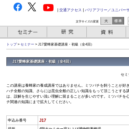
|
交通アクセス
|
バリアフリー／ユニバー
文字サイズの変更
トップ
>
セミナー
> J17愛蜂家基礎講座・初級（全4回）
J17愛蜂家基礎講座・初級（全4回）
セミ
この講座は養蜂家の養成講座ではありません。ミツバチを飼うことが好
ハチ全般の知識、さらには昆虫全般の正しい知識をもって頂こうとする
は、誤解を生じやすい浅い理解に留まることが多いのです。ミツバチを
チ関連の知識にまで拡大してください。
J17
申込み番号
場所
4階大セミナー室および博物館養蜂場