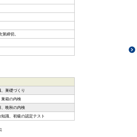
次第締切。
識、巣礎づくり
、巣箱の内検
解、晩秋の内検
の知識、初級の認定テスト
た