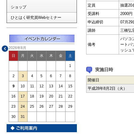
定員
抽選20
ショップ
受講料
2000円
ひとはく研究員Webセミナー
申込締切
07月
講師
三橋弘
パソコ
備考
ートパ
2026年8月
ッシュ
日
月
火
水
木
金
土
1
実施日時
2
3
4
5
6
7
8
開催日
9
10
11
12
13
14
15
平成28年8月2日（火）
16
17
18
19
20
21
22
23
24
25
26
27
28
29
30
31