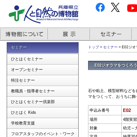
セミナー
トップ
>
セミナー
> E02
ひとはくセミナー
E02ジオラマをつくろ
オープンセミナー
特注セミナー
石や粘土、模型材料などを
教職員・指導者セミナー
マをつくって、おうちに飾
ひとはくセミナー倶楽部
E02
申込み番号
ひとはく Kids
場所
4階実
学校教育支援
対象
幼児～
フロアスタッフのイベント・ワーク
定員
抽選20