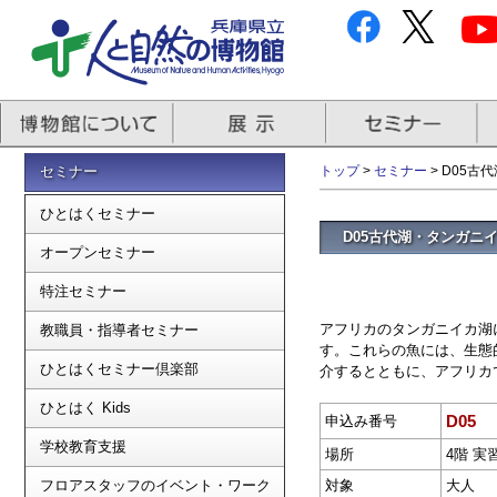
セミナー
トップ
>
セミナー
> D05
ひとはくセミナー
D05古代湖・タンガニ
オープンセミナー
特注セミナー
アフリカのタンガニイカ湖
教職員・指導者セミナー
す。これらの魚には、生態
ひとはくセミナー倶楽部
介するとともに、アフリカ
ひとはく Kids
D05
申込み番号
学校教育支援
場所
4階 実
フロアスタッフのイベント・ワーク
対象
大人