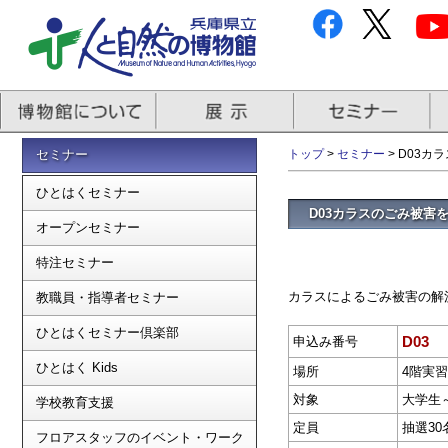
セミナー
トップ
>
セミナー
> D03
ひとはくセミナー
D03カラスのごみ被害
オープンセミナー
特注セミナー
カラスによるごみ被害の解
教職員・指導者セミナー
ひとはくセミナー倶楽部
D03
申込み番号
ひとはく Kids
場所
4階実
対象
大学生
学校教育支援
定員
抽選30
フロアスタッフのイベント・ワーク