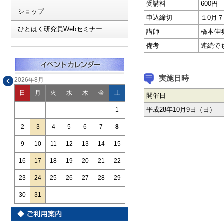
受講料
600円
ショップ
申込締切
１0月
ひとはく研究員Webセミナー
講師
橋本佳
備考
連続で
実施日時
2026年8月
日
月
火
水
木
金
土
開催日
平成28年10月9日（日）
1
2
3
4
5
6
7
8
9
10
11
12
13
14
15
16
17
18
19
20
21
22
23
24
25
26
27
28
29
30
31