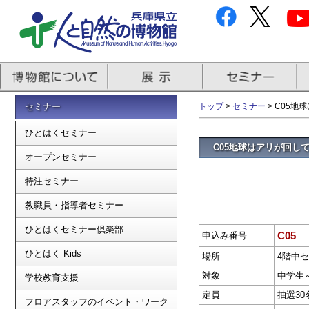
セミナー
トップ
>
セミナー
> C05
ひとはくセミナー
C05地球はアリが回し
オープンセミナー
特注セミナー
教職員・指導者セミナー
ひとはくセミナー倶楽部
C05
申込み番号
ひとはく Kids
場所
4階中
対象
中学生
学校教育支援
定員
抽選30
フロアスタッフのイベント・ワーク