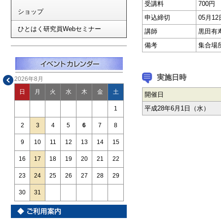
受講料
700円
ショップ
申込締切
05月1
ひとはく研究員Webセミナー
講師
黒田有
備考
集合場
実施日時
2026年8月
日
月
火
水
木
金
土
開催日
平成28年6月1日（水）
1
2
3
4
5
6
7
8
9
10
11
12
13
14
15
16
17
18
19
20
21
22
23
24
25
26
27
28
29
30
31