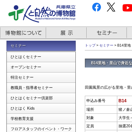
セミナー
トップ
>
セミナー
> B14
ひとはくセミナー
B14里地・里山で身近
オープンセミナー
特注セミナー
田園風景の広がる里地・里
教職員・指導者セミナー
ひとはくセミナー倶楽部
B14
申込み番号
ひとはく Kids
場所
猪ノ倉
対象
大学生
学校教育支援
定員
抽選20
フロアスタッフのイベント・ワーク