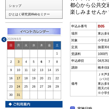
都心から公共交
ショップ
楽しみませんか
ひとはく研究員Webセミナー
B05
申込み番号
場所
東お多
2026年8月
対象
小学生
日
月
火
水
木
金
土
定員
抽選30
1
受講料
1000
申込締切
04月
2
3
4
5
6
7
8
講師
橋本佳
9
10
11
12
13
14
15
ＪＲ芦
16
17
18
19
20
21
22
（バス
備考
東お多
23
24
25
26
27
28
29
雨天の
※小学
30
31
実施日時