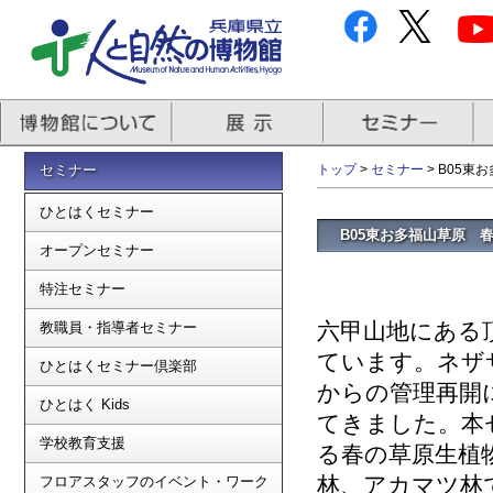
セミナー
トップ
>
セミナー
> B05
ひとはくセミナー
B05東お多福山草原 
オープンセミナー
特注セミナー
六甲山地にある
教職員・指導者セミナー
ています。ネザ
ひとはくセミナー倶楽部
からの管理再開
ひとはく Kids
てきました。本
学校教育支援
る春の草原生植
林、アカマツ林
フロアスタッフのイベント・ワーク